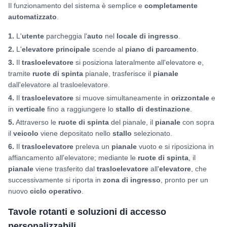
Il funzionamento del sistema è semplice e
completamente
automatizzato
.
1.
L'
utente
parcheggia l'
auto
nel
locale di ingresso
.
2.
L'
elevatore principale
scende al
piano di parcamento
.
3.
Il
trasloelevatore
si posiziona lateralmente all'elevatore e,
tramite
ruote di spinta
pianale, trasferisce il
pianale
dall'elevatore al trasloelevatore.
4.
Il
trasloelevatore
si muove simultaneamente in
orizzontale
e
in
verticale
fino a raggiungere lo
stallo di destinazione
.
5.
Attraverso le
ruote di spinta
del pianale, il
pianale
con sopra
il
veicolo
viene depositato nello
stallo
selezionato.
6.
Il
trasloelevatore
preleva un
pianale
vuoto e si riposiziona in
affiancamento all'elevatore; mediante le
ruote di spinta
, il
pianale
viene trasferito dal
trasloelevatore
all'
elevatore
, che
successivamente si riporta in
zona di ingresso
, pronto per un
nuovo
ciclo operativo
.
Tavole rotanti e soluzioni di accesso
personalizzabili