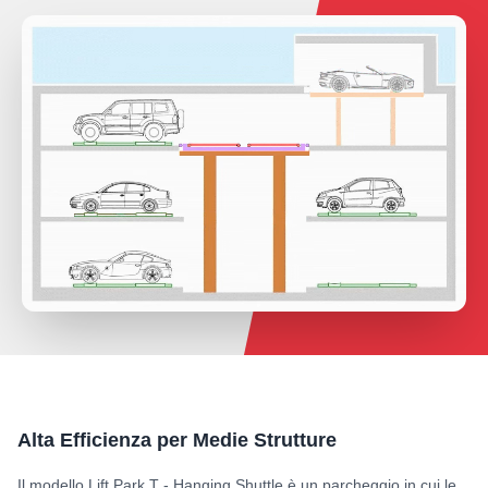
Alta Efficienza per Medie Strutture
Il modello Lift Park T - Hanging Shuttle è un parcheggio in cui le