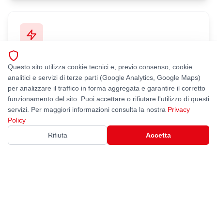
Movimentazione Rapida
Questo sito utilizza cookie tecnici e, previo consenso, cookie
Sollevamento e spostamento fluidi e veloci rispetto agli
analitici e servizi di terze parti (Google Analytics, Google Maps)
obsoleti sistemi a trascinamento.
per analizzare il traffico in forma aggregata e garantire il corretto
funzionamento del sito. Puoi accettare o rifiutare l'utilizzo di questi
servizi. Per maggiori informazioni consulta la nostra
Privacy
Policy
Rifiuta
Accetta
Massima Sicurezza
Previene danni alle vetture causati dal trascinamento con
freno a mano o marcia inserita.